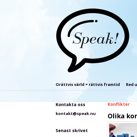
Orättvis värld = rättvis framtid
Red u
Konflikter
Kontakta oss
kontakt@speak.nu
Olika ko
Senast skrivet