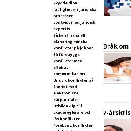
Skydda dina
rättigheter i juridiska
processer
Lös tvist med juridisk
expertis
Så kan finansiell
planering minska
Bråk om
konflikter på jobbet
Så förebyggs
konflikter med
effektiv
kommunikation
Undvik konflikter på
åkeriet med
elektroniska
körjournaler
Utbilda dig till
7-årskris
skadereglerare och
lös konflikter
Förebygg konflikter