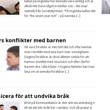
kallas på engelska har bevisats vara verklig och är
alltså inte bara något vi inbillar oss – det visar
statistik från Socialstyrelsen. ”På engelska kallas det
för ”the seven year itch” – på svenska […]
rs konflikter med barnen
Att vara förälder är inte helt lätt och ofta hamnar
man i konflikt med sina barn över onödigheter.
Dagens föräldrar är dock alltmer rädda för att
hamna i konflikt med sina barn och låter därför
barnen dra i alla trådar. I Dagens Nyheter kan man
läsa om at svenska föräldrar […]
era för att undvika bråk
Brist på kommunikation är den största anledning n
till att det blir bråk här i världen. Och då pratar vi