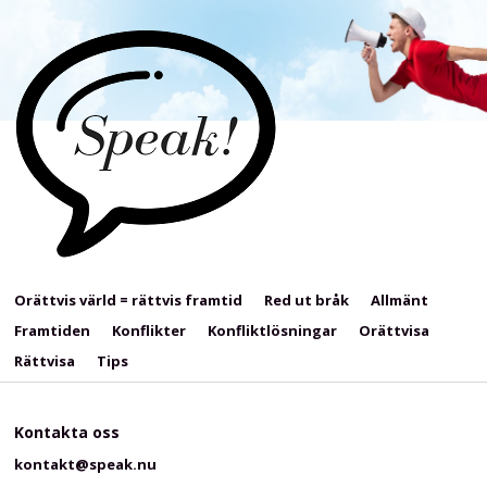
Orättvis värld = rättvis framtid
Red ut bråk
Allmänt
Framtiden
Konflikter
Konfliktlösningar
Orättvisa
Rättvisa
Tips
Kontakta oss
kontakt@speak.nu