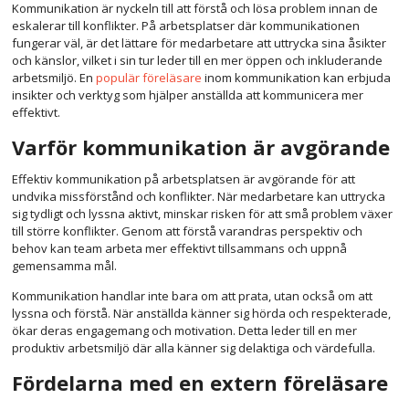
Kommunikation är nyckeln till att förstå och lösa problem innan de
eskalerar till konflikter. På arbetsplatser där kommunikationen
fungerar väl, är det lättare för medarbetare att uttrycka sina åsikter
och känslor, vilket i sin tur leder till en mer öppen och inkluderande
arbetsmiljö. En
populär föreläsare
inom kommunikation kan erbjuda
insikter och verktyg som hjälper anställda att kommunicera mer
effektivt.
Varför kommunikation är avgörande
Effektiv kommunikation på arbetsplatsen är avgörande för att
undvika missförstånd och konflikter. När medarbetare kan uttrycka
sig tydligt och lyssna aktivt, minskar risken för att små problem växer
till större konflikter. Genom att förstå varandras perspektiv och
behov kan team arbeta mer effektivt tillsammans och uppnå
gemensamma mål.
Kommunikation handlar inte bara om att prata, utan också om att
lyssna och förstå. När anställda känner sig hörda och respekterade,
ökar deras engagemang och motivation. Detta leder till en mer
produktiv arbetsmiljö där alla känner sig delaktiga och värdefulla.
Fördelarna med en extern föreläsare