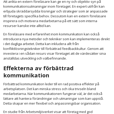
Att anlita en extern föreläsare kan ge en ny och objektiv syn på
kommunikationsutmaningar inom företaget. En expert utifrån kan
erbjuda skräddarsydda lösningar och strategier som är anpassade
till företagets specifika behov. Dessutom kan en extern föreläsare
inspirera och motivera medarbetarna på ett sätt som interna
resurser kanske inte alltid kan.
En föreläsare med erfarenhet inom kommunikation kan också
introducera nya metoder och tekniker som kan implementeras direkt
i det dagliga arbetet. Detta kan inkludera allt från
konfliktlösningstekniker till förbättrad feedbackkultur. Genom att
investera i en sådan resurs visar företaget att de värdesätter sina
anställdas utveckling och välbefinnande.
Effekterna av förbättrad
kommunikation
Förbättrad kommunikation leder till en rad positiva effekter på
arbetsplatsen. Det kan minska stress och öka trivseln bland
medarbetarna. När kommunikationen fungerar väl, är det också
lättare att hantera förändringar och utmaningar som kan uppstå.
Detta skapar en mer flexibel och anpassningsbar organisation.
En studie från Arbetsmiljöverket visar att företag med god