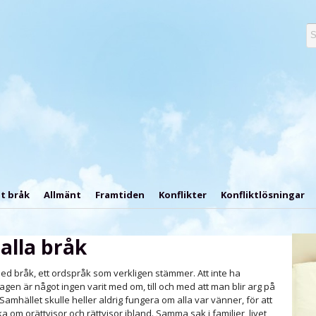
t bråk
Allmänt
Framtiden
Konflikter
Konfliktlösningar
alla bråk
med bråk, ett ordspråk som verkligen stämmer. Att inte ha
dagen är något ingen varit med om, till och med att man blir arg på
. Samhället skulle heller aldrig fungera om alla var vänner, för att
om orättvisor och rättvisor ibland. Samma sak i familjer, livet