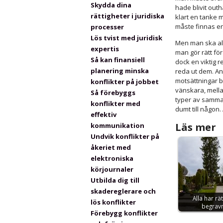
Skydda dina
hade blivit out
rättigheter i juridiska
klart en tanke m
måste finnas en
processer
Lös tvist med juridisk
Men man ska aldr
expertis
man gör rätt för
Så kan finansiell
dock en viktig r
planering minska
reda ut dem. Ann
motsättningar b
konflikter på jobbet
vänskara, mellan
Så förebyggs
typer av samman
konflikter med
dumt till någon. 
effektiv
Läs mer
kommunikation
Undvik konflikter på
åkeriet med
elektroniska
körjournaler
Utbilda dig till
skadereglerare och
Alla har rätt
lös konflikter
begrav
Förebygg konflikter