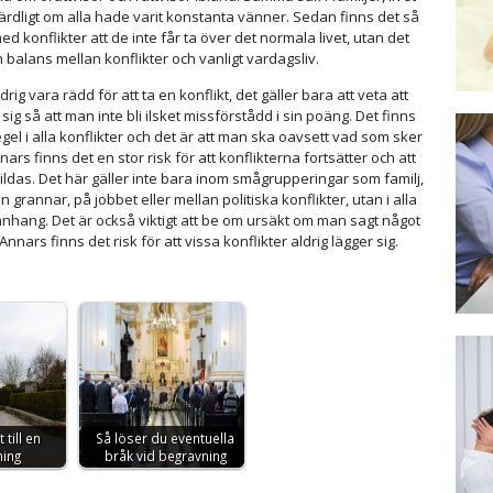
härdligt om alla hade varit konstanta vänner. Sedan finns det så
ed konflikter att de inte får ta över det normala livet, utan det
 balans mellan konflikter och vanligt vardagsliv.
ig vara rädd för att ta en konflikt, det gäller bara att veta att
 sig så att man inte bli ilsket missförstådd i sin poäng. Det finns
egel i alla konflikter och det är att man ska oavsett vad som sker
ars finns det en stor risk för att konflikterna fortsätter och att
ildas. Det här gäller inte bara inom smågrupperingar som familj,
 grannar, på jobbet eller mellan politiska konflikter, utan i alla
hang. Det är också viktigt att be om ursäkt om man sagt något
Annars finns det risk för att vissa konflikter aldrig lägger sig.
 till en
Så löser du eventuella
ning
bråk vid begravning