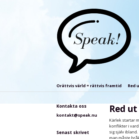
Orättvis värld = rättvis framtid
Red u
Red ut 
Kontakta oss
kontakt@speak.nu
Kärlek startar 
konflikter i var
sig själv ibland
Senast skrivet
man måste bråka 