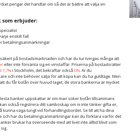
ycket pengar det handlar om så det är bättre att välja en
.
k som erbjuder:
specialist
rje enskilt fall
 betalningsanmärkningar
 osäkert på bostadsmarknaden och har du tur tvingas många att
er
eller inte förvänta sig en vinstaffär. Priserna på bostadsrätter
d 7,7%
i Stockholm, det bekräftar också
DN
. Är du
re och inte behöver sälja för att köpa kan du ha guldläge. Men
t att du får bolån över huvud taget, de stora bankerna är mycket
flesta banker uppskattar är om man söker bolån tillsammans
an också registrera ditt samboskap om ni inte tänker gifta er,
 kunna väga tungt vid förhandlingsbordet. Se till att ha dina
 och har du betalningsanmärkningar kan du förklara varför det
anker brukar ha överseende med att livet inte alltid blivit som
sig.