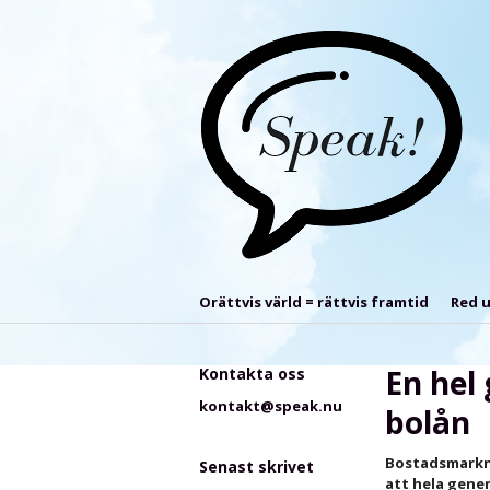
Orättvis värld = rättvis framtid
Red u
En hel 
Kontakta oss
kontakt@speak.nu
bolån
Bostadsmarkna
Senast skrivet
att hela gene