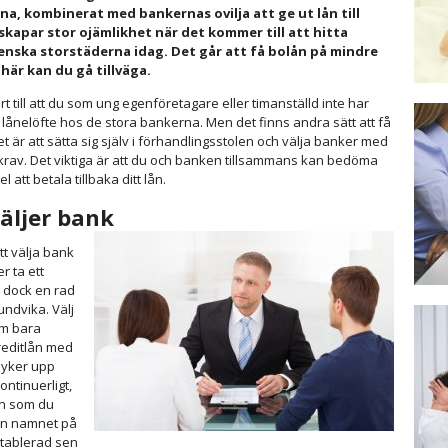
a, kombinerat med bankernas ovilja att ge ut lån till
skapar stor ojämlikhet när det kommer till att hitta
venska storstäderna idag. Det går att få bolån på mindre
här kan du gå tillväga.
 till att du som ung egenföretagare eller timanställd inte har
l lånelöfte hos de stora bankerna. Men det finns andra sätt att få
t är att sätta sig själv i förhandlingsstolen och välja banker med
krav. Det viktiga är att du och banken tillsammans kan bedöma
 att betala tillbaka ditt lån.
äljer bank
att välja bank
 ta ett
s dock en rad
ndvika. Välj
om bara
reditlån med
dyker upp
ntinuerligt,
on som du
gen namnet på
etablerad sen