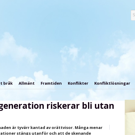
t bråk
Allmänt
Framtiden
Konflikter
Konfliktlösningar
generation riskerar bli utan
den är tyvärr kantad av orättvisor. Många menar
rationer stängs utanför och att de skenande