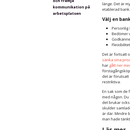
och främja
länge. Det är m
kommunikation på
etablerad bank
arbetsplatsen
Välj en ban
Personlig 
Bedömer va
Godkänner
Fleixibilitet
Det är fortsatt
sänka sina pris
har
gått ner me
förstagångsköpa
det är förutsat
restriktiva.
En sak som de 
med någon. Du k
det brukar också
skulder samlade
är där. Mindre b
man hade tänkt 
Läs mer