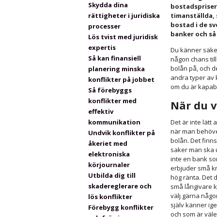
Skydda dina
bostadsprisern
rättigheter i juridiska
timanställda, 
bostad i de s
processer
banker och så 
Lös tvist med juridisk
expertis
Du känner säkert
Så kan finansiell
någon chans til
bolån på, och de
planering minska
andra typer av 
konflikter på jobbet
om du är kapabel
Så förebyggs
konflikter med
När du v
effektiv
kommunikation
Det är inte lätt 
när man behöver
Undvik konflikter på
bolån. Det finn
åkeriet med
saker man ska u
elektroniska
inte en bank s
körjournaler
erbjuder små k
Utbilda dig till
hög ränta. Det 
skadereglerare och
små långivare ko
välj gärna någ
lös konflikter
själv känner i
Förebygg konflikter
och som är väl