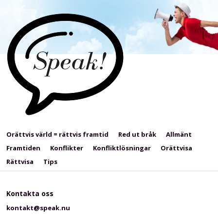
Orättvis värld = rättvis framtid
Red ut bråk
Allmänt
Framtiden
Konflikter
Konfliktlösningar
Orättvisa
Rättvisa
Tips
Kontakta oss
kontakt@speak.nu