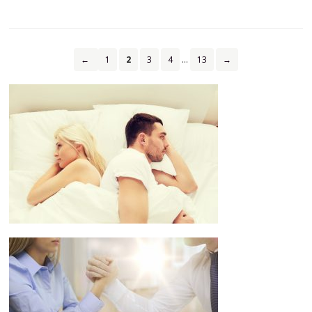
←
1
2
3
4
…
13
→